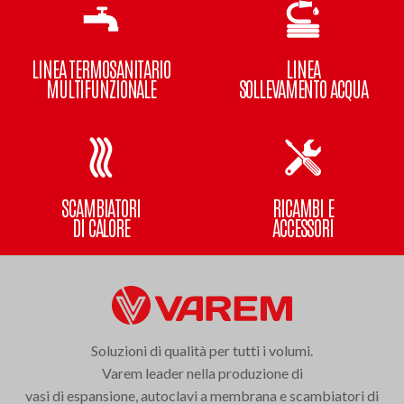
LINEA TERMOSANITARIO
LINEA
MULTIFUNZIONALE
SOLLEVAMENTO ACQUA
SCAMBIATORI
RICAMBI E
DI CALORE
ACCESSORI
Soluzioni di qualità per tutti i volumi.
Varem leader nella produzione di
vasi di espansione, autoclavi a membrana e scambiatori di