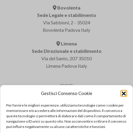
Bovolenta
Sede Legale e stabilimento
Via Sabbioni, 2 - 35024
Bovolenta Padova Italy
Limena
Sede Direzionale e stabilimento
Via del Santo, 207 35010
Limena Padova Italy
CONTATTI
Gestisci Consenso Cookie
Varem S.p.a.
Tel: +39 049 8840322
Per fornire le migliori esperienze, utilizziamo tecnologie come i cookie per
Fax: +39 049 8841399
memorizzare e/o accedere alle informazioni del dispositivo. Il consenso a
queste tecnologie ci permetterà di elaborare dati come il comportamento di
Email: varem@varem.com
navigazione o ID unici su questo sito. Non acconsentire o ritirare il consenso
può influire negativamente su alcune caratteristiche e funzioni.