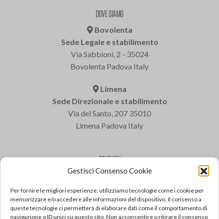
DOVE SIAMO
Bovolenta
Sede Legale e stabilimento
Via Sabbioni, 2 - 35024
Bovolenta Padova Italy
Limena
Sede Direzionale e stabilimento
Via del Santo, 207 35010
Limena Padova Italy
CONTATTI
Gestisci Consenso Cookie
Varem S.p.a.
Tel: +39 049 8840322
Per fornire le migliori esperienze, utilizziamo tecnologie come i cookie per
Fax: +39 049 8841399
memorizzare e/o accedere alle informazioni del dispositivo. Il consenso a
queste tecnologie ci permetterà di elaborare dati come il comportamento di
Email: varem@varem.com
navigazione o ID unici su questo sito. Non acconsentire o ritirare il consenso