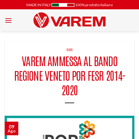
Salta
MADE IN ITALY
100% prodotto Italiano
ai
contenuti
NEWS
VAREM AMMESSA AL BANDO
REGIONE VENETO POR FESR 2014-
2020
09
Ago