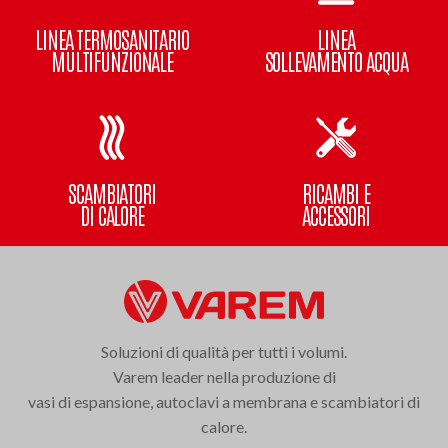
LINEA TERMOSANITARIO
LINEA
MULTIFUNZIONALE
SOLLEVAMENTO ACQUA
SCAMBIATORI
RICAMBI E
DI CALORE
ACCESSORI
Soluzioni di qualità per tutti i volumi.
Varem leader nella produzione di
vasi di espansione, autoclavi a membrana e scambiatori di
calore.