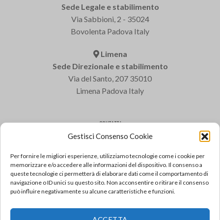
Sede Legale e stabilimento
Via Sabbioni, 2 - 35024
Bovolenta Padova Italy
Limena
Sede Direzionale e stabilimento
Via del Santo, 207 35010
Limena Padova Italy
CONTATTI
Gestisci Consenso Cookie
Varem S.p.a.
Tel: +39 049 8840322
Per fornire le migliori esperienze, utilizziamo tecnologie come i cookie per
Fax: +39 049 8841399
memorizzare e/o accedere alle informazioni del dispositivo. Il consenso a
queste tecnologie ci permetterà di elaborare dati come il comportamento di
Email: varem@varem.com
navigazione o ID unici su questo sito. Non acconsentire o ritirare il consenso
può influire negativamente su alcune caratteristiche e funzioni.
FAQ
ACCETTA