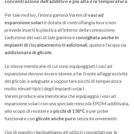
concentrazione dell’additivo e più alta è la temperatura
.
Per tale motivo, l’intera gamma Varem di
vasi ad
espansione solari
è dotata di controflangia inox e non
prevede inserti in plastica all’interno della connessione.
L’adozione dei vasi di tale gamma è
consigliata anche in
impianti di riscaldamento tradizionali
, qualora l’acqua sia
addizionata di glicole
.
Le stesse membrane di cui sono equipaggiati i vasi ad
espansione devono essere idonee a far fronte all’aggressività
del glicole, e adeguate a sopportare picchi di temperatura
molto elevati tipici degli impianti solari.
Varem produce una membrana che equipaggia i vasi ad
espansione solari con una speciale mescola EPDM additivata,
allo scopo di resistere a
picchi di 130°C
e per poter
funzionare con
glicole anche puro
senza inconvenienti.
Qui di seguito riepiloghiamo gli utilizzi consigliati per le