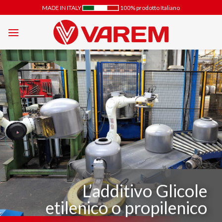
Salta
MADE IN ITALY
100% prodotto Italiano
ai
contenuti
L’additivo Glicole
etilenico o propilenico