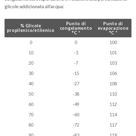
glicole addizionata all’acqua:
Punto di
Punto di
% Glicole
congelamento
evaporazione
propilenico/etilenico
°C *
°C *
% Glicole
Punto di
Punto di
0
0
100
propilenico/etilenico
congelamento
evaporazione
°C *
°C *
10
-3
101
20
-7
103
30
-15
106
40
-27
108
50
-38
110
60
-49
112
70
-60
114
80
-72
117
90
-83
119