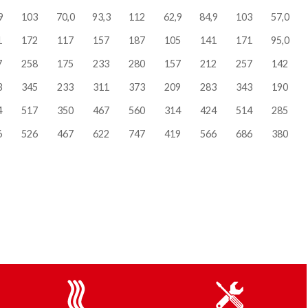
9
103
70,0
93,3
112
62,9
84,9
103
57,0
1
172
117
157
187
105
141
171
95,0
7
258
175
233
280
157
212
257
142
3
345
233
311
373
209
283
343
190
4
517
350
467
560
314
424
514
285
6
526
467
622
747
419
566
686
380