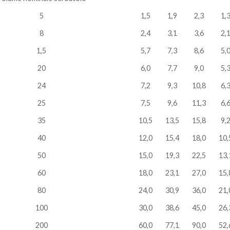
5
1,5
1,9
2,3
1,
8
2,4
3,1
3,6
2,
1,5
5,7
7,3
8,6
5,
20
6,0
7,7
9,0
5,
24
7,2
9,3
10,8
6,
25
7,5
9,6
11,3
6,
35
10,5
13,5
15,8
9,
40
12,0
15,4
18,0
10,
50
15,0
19,3
22,5
13,
60
18,0
23,1
27,0
15,
80
24,0
30,9
36,0
21,
100
30,0
38,6
45,0
26,
200
60,0
77,1
90,0
52,