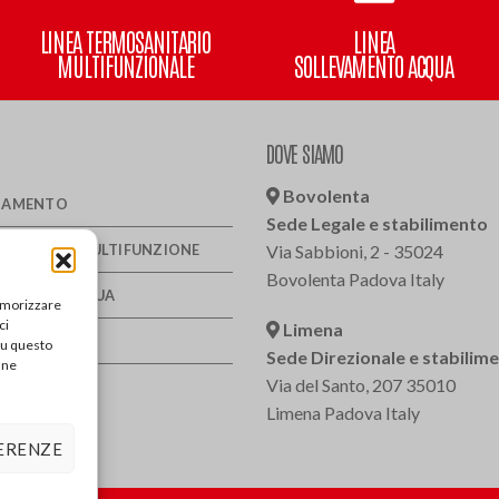
LINEA TERMOSANITARIO
LINEA
MULTIFUNZIONALE
SOLLEVAMENTO ACQUA
DOVE SIAMO
Bovolenta
LDAMENTO
Sede Legale e stabilimento
SANITARIO MULTIFUNZIONE
Via Sabbioni, 2 - 35024
Bovolenta Padova Italy
VAMENTO ACQUA
memorizzare
ci
Limena
DI CALORE
su questo
Sede Direzionale e stabilim
une
Via del Santo, 207 35010
CESSORI
Limena Padova Italy
TECNICO
FERENZE