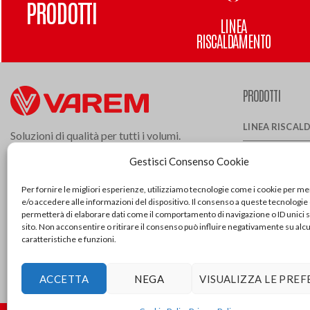
PRODOTTI
LINEA
RISCALDAMENTO
PRODOTTI
LINEA RISCA
Soluzioni di qualità per tutti i volumi.
Varem leader nella produzione di
LINEA TERMO
Gestisci Consenso Cookie
vasi di espansione, autoclavi a membrana e
LINEA SOLLE
scambiatori di calore.
Per fornire le migliori esperienze, utilizziamo tecnologie come i cookie per 
e/o accedere alle informazioni del dispositivo. Il consenso a queste tecnologie 
SCAMBIATORI 
permetterà di elaborare dati come il comportamento di navigazione o ID unici 
Follow us:
sito. Non acconsentire o ritirare il consenso può influire negativamente su alc
caratteristiche e funzioni.
RICAMBI E AC
SUPPORTO 
ACCETTA
NEGA
VISUALIZZA LE PRE