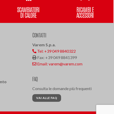
SCAMBIATORI
RICAMBI E
DI CALORE
ACCESSORI
CONTATTI
Varem S.p.a.
Tel: +39 049 8840322
Fax: +39 049 8841399
Email: varem@varem.com
FAQ
ento
Consulta le domande più frequenti
VAI ALLE FAQ