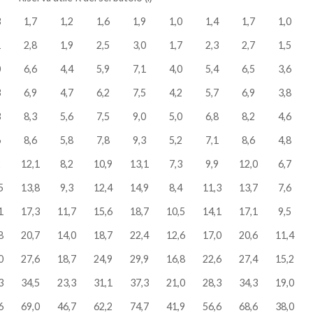
3
1,7
1,2
1,6
1,9
1,0
1,4
1,7
1,0
1
2,8
1,9
2,5
3,0
1,7
2,3
2,7
1,5
0
6,6
4,4
5,9
7,1
4,0
5,4
6,5
3,6
3
6,9
4,7
6,2
7,5
4,2
5,7
6,9
3,8
3
8,3
5,6
7,5
9,0
5,0
6,8
8,2
4,6
6
8,6
5,8
7,8
9,3
5,2
7,1
8,6
4,8
2
12,1
8,2
10,9
13,1
7,3
9,9
12,0
6,7
5
13,8
9,3
12,4
14,9
8,4
11,3
13,7
7,6
1
17,3
11,7
15,6
18,7
10,5
14,1
17,1
9,5
8
20,7
14,0
18,7
22,4
12,6
17,0
20,6
11,4
0
27,6
18,7
24,9
29,9
16,8
22,6
27,4
15,2
3
34,5
23,3
31,1
37,3
21,0
28,3
34,3
19,0
6
69,0
46,7
62,2
74,7
41,9
56,6
68,6
38,0