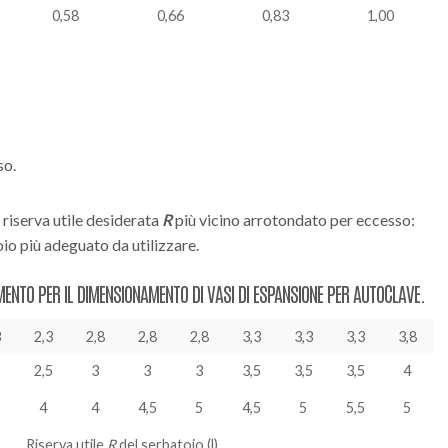
5
6
8
10
0,58
0,66
0,83
1,00
so.
i riserva utile desiderata
R
più vicino arrotondato per eccesso:
oio più adeguato da utilizzare.
AMENTO PER IL DIMENSIONAMENTO DI VASI DI ESPANSIONE PER AUTOCLAVE.
3
2,3
2,8
2,8
2,8
3,3
3,3
3,3
3,8
5
2,5
3
3
3
3,5
3,5
3,5
4
5
4
4
4,5
5
4,5
5
5,5
5
Riserva utile
R
del serbatoio
(l)