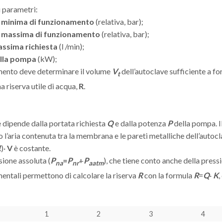
i parametri:
 minima di funzionamento
(relativa, bar);
e massima di funzionamento
(relativa, bar);
ssima richiesta
(l /min);
ella pompa
(kW);
mento deve determinare il volume
V
dell’autoclave sufficiente a fo
t
a riserva utile di acqua,
R
.
le dipende dalla portata richiesta
Q
e dalla potenza
P
della pompa. I
l’aria contenuta tra la membrana e le pareti metalliche dell’autoc
1
)·
V
è costante.
sione assoluta (
P
=
P
+
P
), che tiene conto anche della pres
na
nr
aatm
entali permettono di calcolare la riserva
R
con la formula
R
=
Q
·
K
1
2
3
4