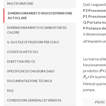
MULTIFUNZIONE
Dati i seguent
P2 Pressione
DIMENSIONAMENTO VASI DI ESPANSIONE
P1 Pression
AUTOCLAVE
Q Portata ma
DIMENSIONAMENTO SCAMBIATORI DI
P Potenza d
CALORE
il dimensiona
all’impianto un
IL GLICOLE ISTRUZIONI PER L'USO
CODIFICA ARTICOLI
La riserva uti
DIRETTIVA PED CE
funzionamento 
prodotto (
P+
SPECIFICHE DI CHIUSURA DADI
P
+1
è la pres
n
DOCUMENTAZIONE TECNICA
Metodi sperim
pompa.
FAQ
CONDIZIONI GENERALI DI VENDITA
P
(kW)