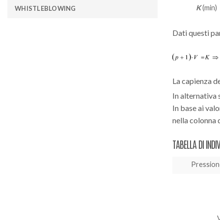
P
(kW)
K
(min)
WHISTLEBLOWING
Dati questi pa
La capienza de
In alternativa
In base ai valo
nella colonna 
TABELLA DI IND
Pressione