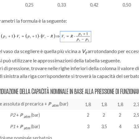
1
2
3
4
0,25
0,33
0,42
0,50
rametri la formula è la seguente:
l vaso da scegliere è quella più vicina a
V
arrotondando per ecces
t
 si può utilizzare le approssimazioni della tabella seguente.
ri di pressione, trovare nelle righe inferiori della colonna il valore d
di sinistra alla riga corrispondente si troverà la capacità del serbat
IVIDUAZIONE DELLA CAPACITÀ NOMINALE IN BASE ALLA PRESSIONE DI FUNZION
 assoluta di precarica +
P
(bar)
1,8
1,8
1,8
2,
atm
P2
+
P
(bar)
2
2
2
2,
atm
P1
+
P
(bar)
3
3,5
4
3,
atm
Volume nominale serbatoio