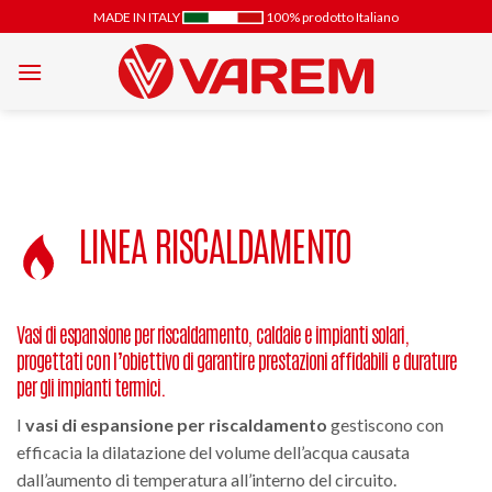
Salta
MADE IN ITALY
100% prodotto Italiano
ai
contenuti
LINEA RISCALDAMENTO
Vasi di espansione per riscaldamento, caldaie e impianti solari,
progettati con l’obiettivo di garantire prestazioni affidabili e durature
per gli impianti termici.
I
vasi di espansione per riscaldamento
gestiscono con
efficacia la dilatazione del volume dell’acqua causata
dall’aumento di temperatura all’interno del circuito.