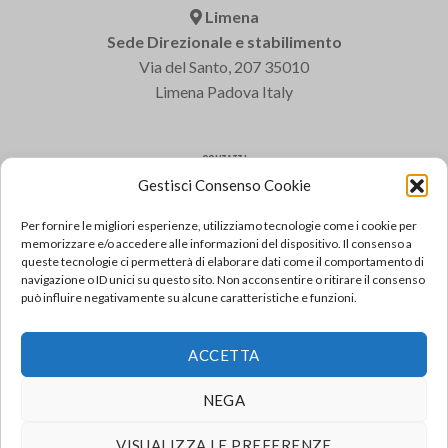
Limena
Sede Direzionale e stabilimento
Via del Santo, 207 35010
Limena Padova Italy
CONTATTI
Gestisci Consenso Cookie
Varem S.p.a.
Tel: +39 049 8840322
Per fornire le migliori esperienze, utilizziamo tecnologie come i cookie per
Fax: +39 049 8841399
memorizzare e/o accedere alle informazioni del dispositivo. Il consenso a
queste tecnologie ci permetterà di elaborare dati come il comportamento di
Email: varem@varem.com
navigazione o ID unici su questo sito. Non acconsentire o ritirare il consenso
può influire negativamente su alcune caratteristiche e funzioni.
FAQ
ACCETTA
Consulta le domande più frequenti
VAI ALLE FAQ
NEGA
VISUALIZZA LE PREFERENZE