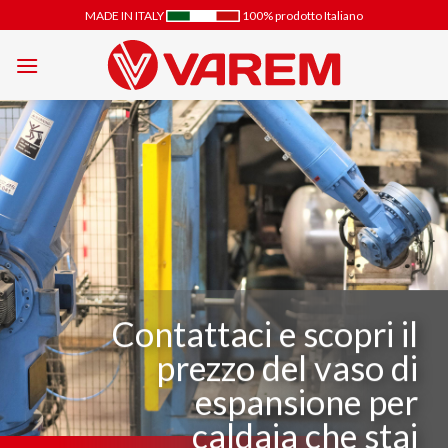
Salta
MADE IN ITALY
100% prodotto Italiano
ai
contenuti
Contattaci e scopri il
prezzo del vaso di
espansione per
caldaia che stai