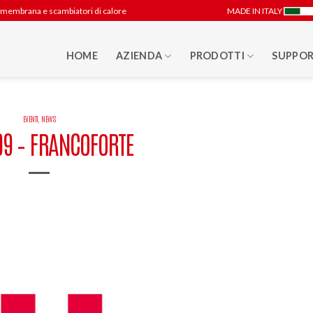
 a membrana e scambiatori di calore
MADE IN ITALY
HOME
AZIENDA
PRODOTTI
SUPPOR
EVENTI
,
NEWS
09 – FRANCOFORTE