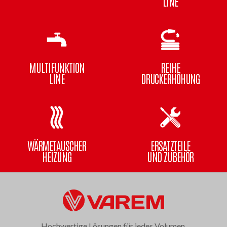
LINE
MULTIFUNKTION
REIHE
LINE
DRUCKERHÖHUNG
WÄRMETAUSCHER
ERSATZTEILE
HEIZUNG
UND ZUBEHÖR
Hochwertige Lösungen für jedes Volumen.