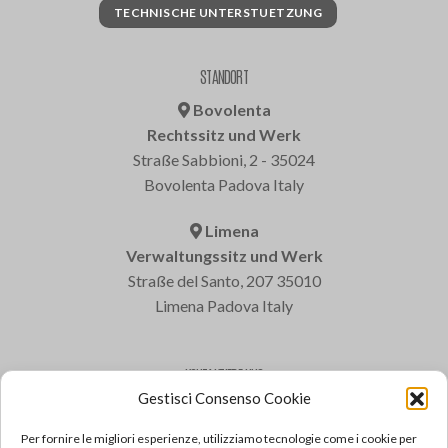
TECHNISCHE UNTERSTUETZUNG
STANDORT
Bovolenta
Rechtssitz und Werk
Straße Sabbioni, 2 - 35024
Bovolenta Padova Italy
Limena
Verwaltungssitz und Werk
Straße del Santo, 207 35010
Limena Padova Italy
KONTAKTIERE UNS
Gestisci Consenso Cookie
Varem S.p.a.
Tel: +39 049 8840322
Per fornire le migliori esperienze, utilizziamo tecnologie come i cookie per