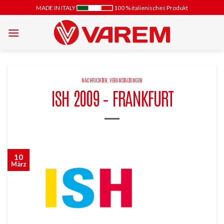
Zum
MADE IN ITALY
100 % italienisches Produkt
Inhalt
springen
NACHRICHTEN
,
VERANSTALTUNGEN
ISH 2009 – FRANKFURT
10
März