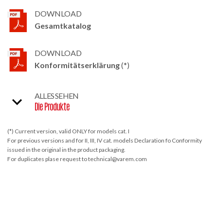
DOWNLOAD
Gesamtkatalog
DOWNLOAD
Konformitätserklärung
(*)
ALLES SEHEN
Die Produkte
(*) Current version, valid ONLY for models cat. I
For previous versions and for II, III, IV cat. models Declaration fo Conformity
issued in the original in the product packaging.
For duplicates plase request to technical@varem.com