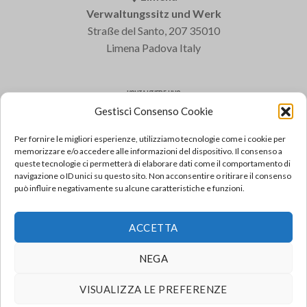
Verwaltungssitz und Werk
Straße del Santo, 207 35010
Limena Padova Italy
KONTAKTIERE UNS
Gestisci Consenso Cookie
Varem S.p.a.
Tel: +39 049 8840322
Per fornire le migliori esperienze, utilizziamo tecnologie come i cookie per
Fax: +39 049 8841399
memorizzare e/o accedere alle informazioni del dispositivo. Il consenso a
queste tecnologie ci permetterà di elaborare dati come il comportamento di
Email: varem@varem.com
navigazione o ID unici su questo sito. Non acconsentire o ritirare il consenso
può influire negativamente su alcune caratteristiche e funzioni.
FAQ
ACCETTA
Sehen Sie die meistgestellten Fragen FAQ
GEHEN SIE ZUM FAQ
NEGA
VISUALIZZA LE PREFERENZE
© Copyright 2021/2026
Varem S.p.a.
All rights reserved - P.IVA