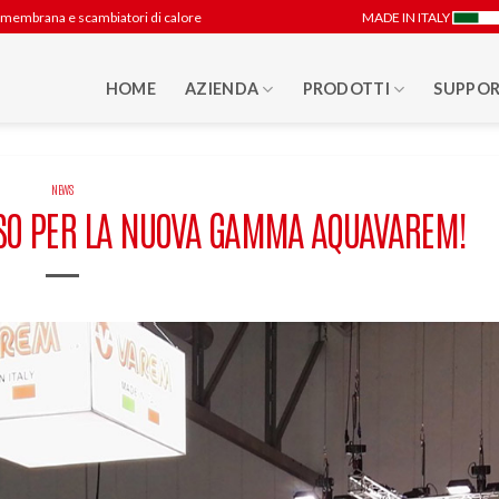
 a membrana e scambiatori di calore
MADE IN ITALY
HOME
AZIENDA
PRODOTTI
SUPPOR
NEWS
SO PER LA NUOVA GAMMA AQUAVAREM!