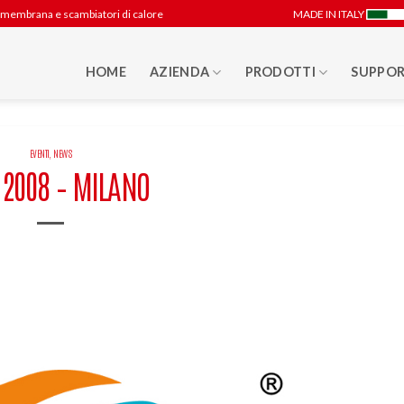
 a membrana e scambiatori di calore
MADE IN ITALY
HOME
AZIENDA
PRODOTTI
SUPPOR
EVENTI
,
NEWS
2008 – MILANO