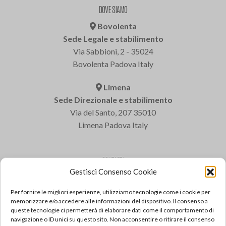
DOVE SIAMO
Bovolenta
Sede Legale e stabilimento
Via Sabbioni, 2 - 35024
Bovolenta Padova Italy
Limena
Sede Direzionale e stabilimento
Via del Santo, 207 35010
Limena Padova Italy
CONTATTI
Gestisci Consenso Cookie
Varem S.p.a.
Tel: +39 049 8840322
Per fornire le migliori esperienze, utilizziamo tecnologie come i cookie per
Fax: +39 049 8841399
memorizzare e/o accedere alle informazioni del dispositivo. Il consenso a
queste tecnologie ci permetterà di elaborare dati come il comportamento di
Email: varem@varem.com
navigazione o ID unici su questo sito. Non acconsentire o ritirare il consenso