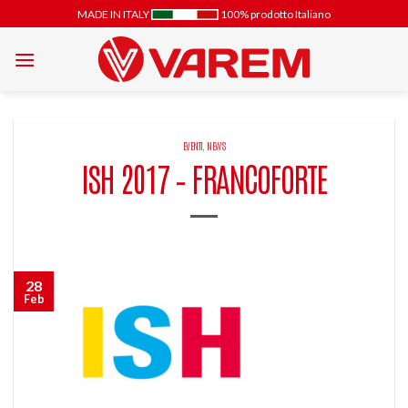
Salta
MADE IN ITALY
100% prodotto Italiano
ai
contenuti
EVENTI
,
NEWS
ISH 2017 – FRANCOFORTE
28
Feb