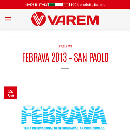
Salta
MADE IN ITALY
100% prodotto Italiano
ai
contenuti
EVENTI
,
NEWS
FEBRAVA 2013 – SAN PAOLO
26
Giu