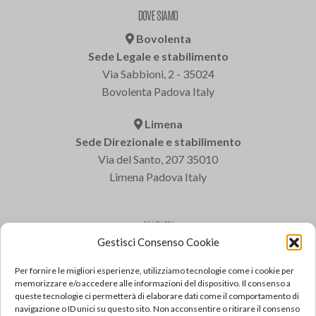
DOVE SIAMO
Bovolenta
Sede Legale e stabilimento
Via Sabbioni, 2 - 35024
Bovolenta Padova Italy
Limena
Sede Direzionale e stabilimento
Via del Santo, 207 35010
Limena Padova Italy
CONTATTI
Gestisci Consenso Cookie
Varem S.p.a.
Tel: +39 049 8840322
Per fornire le migliori esperienze, utilizziamo tecnologie come i cookie per
Fax: +39 049 8841399
memorizzare e/o accedere alle informazioni del dispositivo. Il consenso a
queste tecnologie ci permetterà di elaborare dati come il comportamento di
Email: varem@varem.com
navigazione o ID unici su questo sito. Non acconsentire o ritirare il consenso