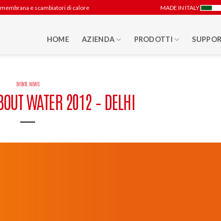
 a membrana e scambiatori di calore
MADE IN ITALY
HOME
AZIENDA
PRODOTTI
SUPPOR
EVENTI
,
NEWS
BOUT WATER 2012 – DELHI