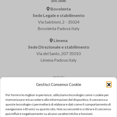
DOVE SIAMO
Bovolenta
Sede Legale e stabilimento
Via Sabbioni, 2 - 35024
Bovolenta Padova Italy
Limena
Sede Direzionale e stabilimento
Via del Santo, 207 35010
Limena Padova Italy
CONTATTI
Gestisci Consenso Cookie
Varem S.p.a.
Tel: +39 049 8840322
Per fornire le migliori esperienze, utilizziamo tecnologie come i cookie per
Fax: +39 049 8841399
memorizzare e/o accedere alle informazioni del dispositivo. Il consenso a
queste tecnologie ci permetterà di elaborare dati come il comportamento di
Email: varem@varem.com
navigazione o ID unici su questo sito. Non acconsentire o ritirare il consenso
può influire negativamente su alcune caratteristiche e funzioni.