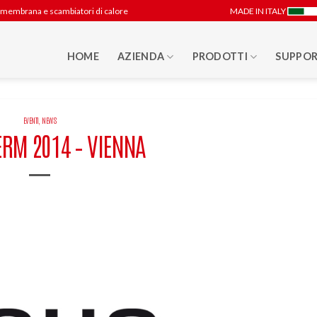
 a membrana e scambiatori di calore
MADE IN ITALY
HOME
AZIENDA
PRODOTTI
SUPPOR
EVENTI
,
NEWS
RM 2014 – VIENNA