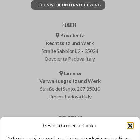
TECHNISCHE UNTERSTUETZUNG
STANDORT
Bovolenta
Rechtssitz und Werk
Straße Sabbioni, 2 - 35024
Bovolenta Padova Italy
Limena
Verwaltungssitz und Werk
Straße del Santo, 207 35010
Limena Padova Italy
KONTAKTIERE UNS
Gestisci Consenso Cookie
Varem S.p.a.
Tel: +39 049 8840322
Per fornire le migliori esperienze, utilizziamo tecnologie come i cookie per