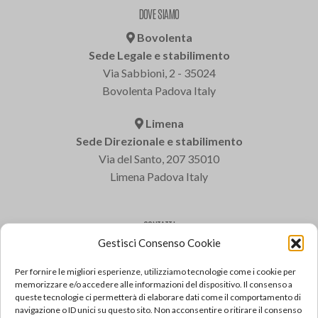
DOVE SIAMO
Bovolenta
Sede Legale e stabilimento
Via Sabbioni, 2 - 35024
Bovolenta Padova Italy
Limena
Sede Direzionale e stabilimento
Via del Santo, 207 35010
Limena Padova Italy
CONTATTI
Gestisci Consenso Cookie
Varem S.p.a.
Tel: +39 049 8840322
Per fornire le migliori esperienze, utilizziamo tecnologie come i cookie per
Fax: +39 049 8841399
memorizzare e/o accedere alle informazioni del dispositivo. Il consenso a
queste tecnologie ci permetterà di elaborare dati come il comportamento di
Email: varem@varem.com
navigazione o ID unici su questo sito. Non acconsentire o ritirare il consenso