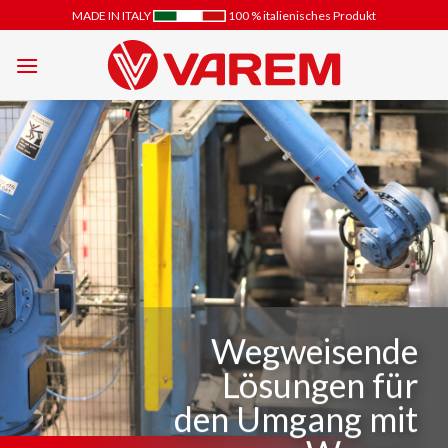
Zum
MADE IN ITALY
100 % italienisches Produkt
Inhalt
springen
Wegweisende
Lösungen für
den Umgang mit