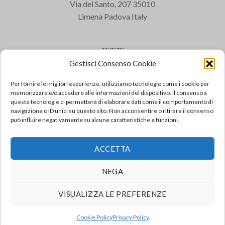
Via del Santo, 207 35010
Limena Padova Italy
CONTATTI
Gestisci Consenso Cookie
Varem S.p.a.
Tel: +39 049 8840322
Per fornire le migliori esperienze, utilizziamo tecnologie come i cookie per
Fax: +39 049 8841399
memorizzare e/o accedere alle informazioni del dispositivo. Il consenso a
queste tecnologie ci permetterà di elaborare dati come il comportamento di
Email: varem@varem.com
navigazione o ID unici su questo sito. Non acconsentire o ritirare il consenso
può influire negativamente su alcune caratteristiche e funzioni.
FAQ
ACCETTA
Consulta le domande più frequenti
VAI ALLE FAQ
NEGA
VISUALIZZA LE PREFERENZE
© Copyright 2021/2026
Varem S.p.a.
All rights reserved - P.IVA
01010270286 |
Privacy Policy
|
Cookie Policy
| Credits by
Noima
Cookie Policy
Privacy Policy