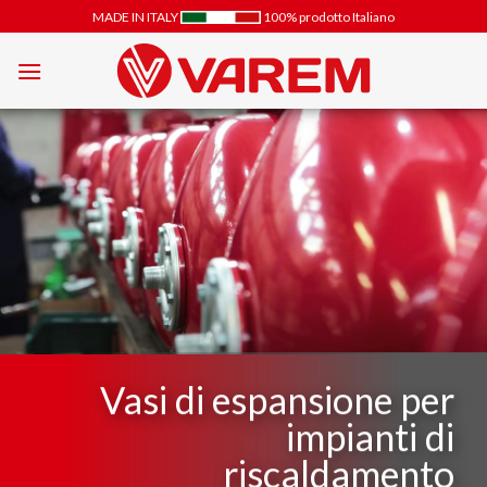
Salta
MADE IN ITALY
100% prodotto Italiano
ai
contenuti
Vasi di espansione 
per
impia
 di
termosanitar
nto